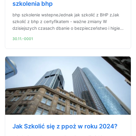
szkolenia bhp
bhp szkolenie wstepneJednak jak szkolić z BHP zJak
szkolić z bhp z certyfikatem - ważne zmiany W
dzisiejszych czasach dbanie o bezpieczeństwo i higie...
30.11.-0001
Jak Szkolić się z ppoż w roku 2024?