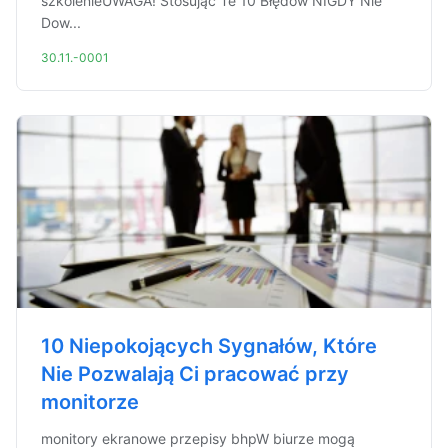
szkolenieUWAGA! Stosując Te 10 Błędów NIGDY Nie
Dow...
30.11.-0001
10 Niepokojących Sygnałów, Które
Nie Pozwalają Ci pracować przy
monitorze
monitory ekranowe przepisy bhpW biurze mogą