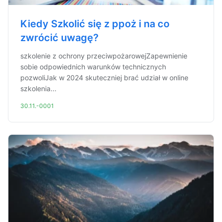
Kiedy Szkolić się z ppoż i na co
zwrócić uwagę?
szkolenie z ochrony przeciwpożarowejZapewnienie
sobie odpowiednich warunków technicznych
pozwoliJak w 2024 skuteczniej brać udział w online
szkolenia...
30.11.-0001