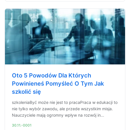
Oto 5 Powodów Dla Których
Powinieneś Pomyśleć O Tym Jak
szkolić się
szkoleniaByć może nie jest to pracaPraca w edukacji to
nie tylko wybór zawodu, ale przede wszystkim misja.
Nauczyciele mają ogromny wpływ na rozwój in...
30.11.-0001