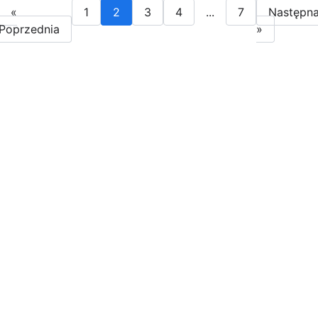
«
1
2
3
4
...
7
Następn
Poprzednia
»