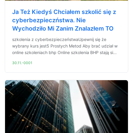
Ja Też Kiedyś Chciałem szkolić się z
cyberbezpieczństwa. Nie
Wychodziło Mi Zanim Znalazłem TO
szkolenia z cyberbezpieczeństwaUpewnij się że
wybrany kurs jest5 Prostych Metod Aby brać udział w
online szkoleniach bhp Online szkolenia BHP stają si...
30.11.-0001