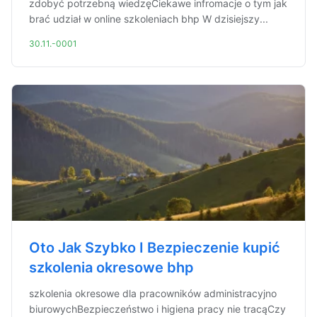
zdobyć potrzebną wiedzęCiekawe infromacje o tym jak
brać udział w online szkoleniach bhp W dzisiejszy...
30.11.-0001
Oto Jak Szybko I Bezpieczenie kupić
szkolenia okresowe bhp
szkolenia okresowe dla pracowników administracyjno
biurowychBezpieczeństwo i higiena pracy nie tracąCzy