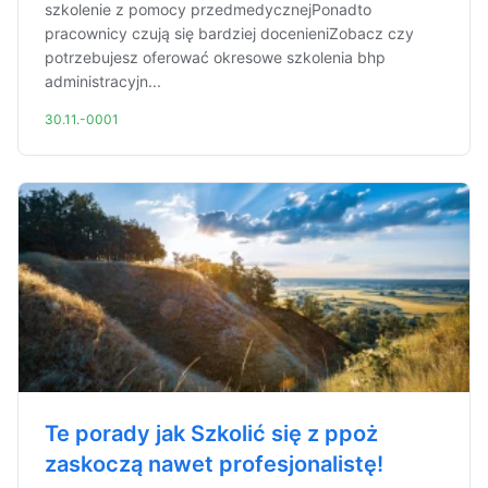
szkolenie z pomocy przedmedycznejPonadto
pracownicy czują się bardziej docenieniZobacz czy
potrzebujesz oferować okresowe szkolenia bhp
administracyjn...
30.11.-0001
Te porady jak Szkolić się z ppoż
zaskoczą nawet profesjonalistę!