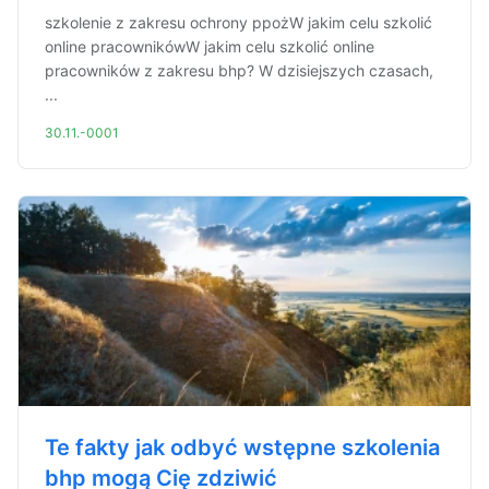
szkolenie z zakresu ochrony ppożW jakim celu szkolić
online pracownikówW jakim celu szkolić online
pracowników z zakresu bhp? W dzisiejszych czasach,
...
30.11.-0001
Te fakty jak odbyć wstępne szkolenia
bhp mogą Cię zdziwić