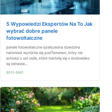
5 Wypowiedzi Ekspertów Na To Jak
wybrać dobre panele
fotowoltaiczne
panele fotowoltaiczne qcellsJedna dziedzina
natomiast wyróżnia się podTematem, który nie
schodzi z ust osób, które martwią się o środowisko
są odnawia...
30.11.-0001