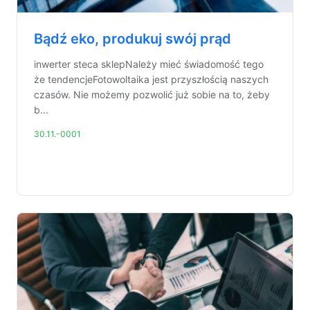
Bądź eko, produkuj swój prąd
inwerter steca sklepNależy mieć świadomość tego
że tendencjeFotowoltaika jest przyszłością naszych
czasów. Nie możemy pozwolić już sobie na to, żeby
b...
30.11.-0001