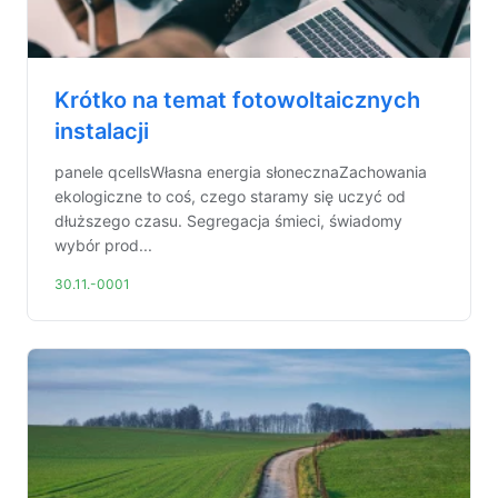
Krótko na temat fotowoltaicznych
instalacji
panele qcellsWłasna energia słonecznaZachowania
ekologiczne to coś, czego staramy się uczyć od
dłuższego czasu. Segregacja śmieci, świadomy
wybór prod...
30.11.-0001