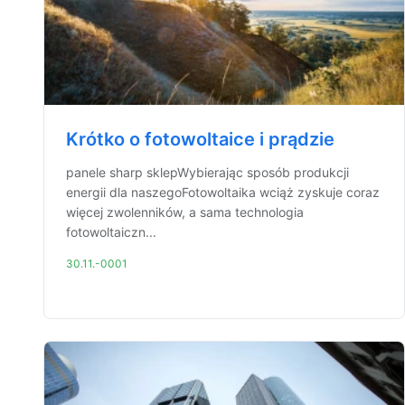
Krótko o fotowoltaice i prądzie
panele sharp sklepWybierając sposób produkcji
energii dla naszegoFotowoltaika wciąż zyskuje coraz
więcej zwolenników, a sama technologia
fotowoltaiczn...
30.11.-0001