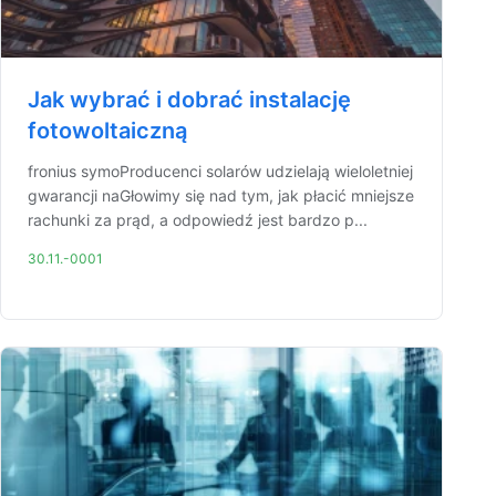
Jak wybrać i dobrać instalację
fotowoltaiczną
fronius symoProducenci solarów udzielają wieloletniej
gwarancji naGłowimy się nad tym, jak płacić mniejsze
rachunki za prąd, a odpowiedź jest bardzo p...
30.11.-0001