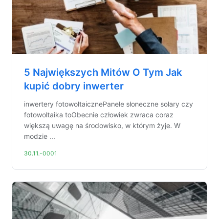
5 Największych Mitów O Tym Jak
kupić dobry inwerter
inwertery fotowoltaicznePanele słoneczne solary czy
fotowoltaika toObecnie człowiek zwraca coraz
większą uwagę na środowisko, w którym żyje. W
modzie ...
30.11.-0001