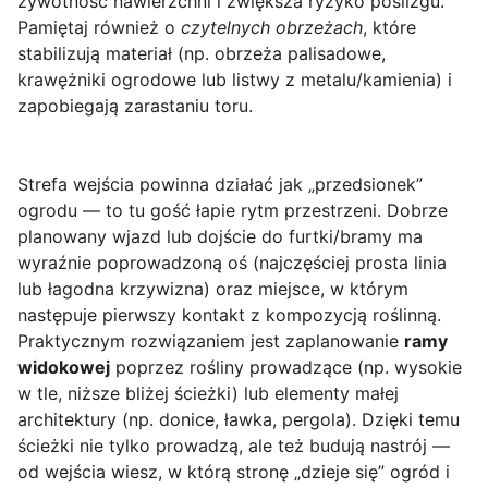
żywotność nawierzchni i zwiększa ryzyko poślizgu.
Pamiętaj również o
czytelnych obrzeżach
, które
stabilizują materiał (np. obrzeża palisadowe,
krawężniki ogrodowe lub listwy z metalu/kamienia) i
zapobiegają zarastaniu toru.
Strefa wejścia powinna działać jak „przedsionek”
ogrodu — to tu gość łapie rytm przestrzeni. Dobrze
planowany wjazd lub dojście do furtki/bramy ma
wyraźnie poprowadzoną oś (najczęściej prosta linia
lub łagodna krzywizna) oraz miejsce, w którym
następuje pierwszy kontakt z kompozycją roślinną.
Praktycznym rozwiązaniem jest zaplanowanie
ramy
widokowej
poprzez rośliny prowadzące (np. wysokie
w tle, niższe bliżej ścieżki) lub elementy małej
architektury (np. donice, ławka, pergola). Dzięki temu
ścieżki nie tylko prowadzą, ale też budują nastrój —
od wejścia wiesz, w którą stronę „dzieje się” ogród i