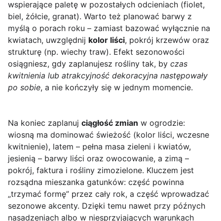
wspierające paletę w pozostałych odcieniach (fiolet,
biel, żółcie, granat). Warto też planować barwy z
myślą o porach roku – zamiast bazować wyłącznie na
kwiatach, uwzględnij
kolor liści
, pokrój krzewów oraz
strukturę (np. wiechy traw). Efekt sezonowości
osiągniesz, gdy zaplanujesz rośliny tak, by
czas
kwitnienia lub atrakcyjność dekoracyjna następowały
po sobie
, a nie kończyły się w jednym momencie.
Na koniec zaplanuj
ciągłość zmian
w ogrodzie:
wiosną ma dominować świeżość (kolor liści, wczesne
kwitnienie), latem – pełna masa zieleni i kwiatów,
jesienią – barwy liści oraz owocowanie, a zimą –
pokrój, faktura i rośliny zimozielone. Kluczem jest
rozsądna mieszanka gatunków: część powinna
„trzymać formę” przez cały rok, a część wprowadzać
sezonowe akcenty. Dzięki temu nawet przy późnych
nasadzeniach albo w niesprzyjających warunkach