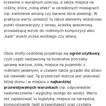
krzewów o wyraźnym pokroju, a także miejsca na
rośliny, które „robią efekt” w określonych miesiącach
(np. kwitnienie wiosną czy barwne liście jesienią). W
praktyce warto umieścić tu także elementy widokowe:
punkt obserwacyjny z tarasu, ścieżkę spacerową
prowadzącą wzrok do roślinnych kompozycji albo
„kadr” wokół oczka wodnego czy altany.
Obok strefy ozdobnej projektuje się
ogród użytkowy
,
czyli część nastawioną na konkretne potrzeby:
uprawę warzyw, zioła, miejsce na pojemniki z
roślinami jadalnymi, a czasem także grządki dla dzieci
lub niewielki sad. Tę przestrzeń dobrze jest ulokować
bliżej domu i w miejscu o
najbardziej
przewidywalnych warunkach
(np. odpowiednie
nasłonecznienie i wygodny dostęp do wody). Warto
też zaplanować tu logistykę: miejsce na narzędzia,
kompostownik (jeśli przewidujesz) oraz czytelny