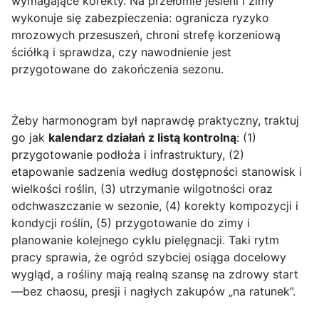
wymagające korekty. Na przełomie jesieni i zimy
wykonuje się zabezpieczenia: ogranicza ryzyko
mrozowych przesuszeń, chroni strefę korzeniową
ściółką i sprawdza, czy nawodnienie jest
przygotowane do zakończenia sezonu.
Żeby harmonogram był naprawdę praktyczny, traktuj
go jak
kalendarz działań z listą kontrolną
: (1)
przygotowanie podłoża i infrastruktury, (2)
etapowanie sadzenia według dostępności stanowisk i
wielkości roślin, (3) utrzymanie wilgotności oraz
odchwaszczanie w sezonie, (4) korekty kompozycji i
kondycji roślin, (5) przygotowanie do zimy i
planowanie kolejnego cyklu pielęgnacji. Taki rytm
pracy sprawia, że ogród szybciej osiąga docelowy
wygląd, a rośliny mają realną szansę na zdrowy start
—bez chaosu, presji i nagłych zakupów „na ratunek”.