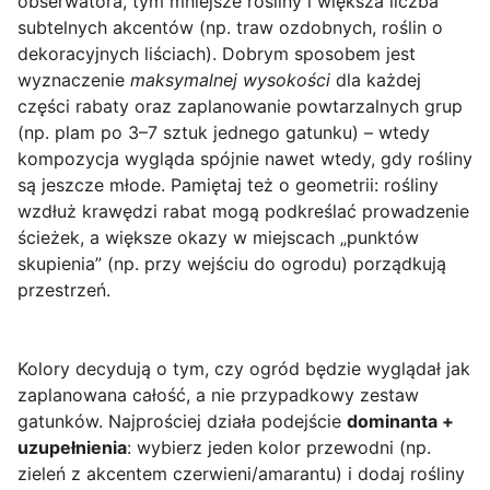
obserwatora, tym mniejsze rośliny i większa liczba
subtelnych akcentów (np. traw ozdobnych, roślin o
dekoracyjnych liściach). Dobrym sposobem jest
wyznaczenie
maksymalnej wysokości
dla każdej
części rabaty oraz zaplanowanie powtarzalnych grup
(np. plam po 3–7 sztuk jednego gatunku) – wtedy
kompozycja wygląda spójnie nawet wtedy, gdy rośliny
są jeszcze młode. Pamiętaj też o geometrii: rośliny
wzdłuż krawędzi rabat mogą podkreślać prowadzenie
ścieżek, a większe okazy w miejscach „punktów
skupienia” (np. przy wejściu do ogrodu) porządkują
przestrzeń.
Kolory decydują o tym, czy ogród będzie wyglądał jak
zaplanowana całość, a nie przypadkowy zestaw
gatunków. Najprościej działa podejście
dominanta +
uzupełnienia
: wybierz jeden kolor przewodni (np.
zieleń z akcentem czerwieni/amarantu) i dodaj rośliny