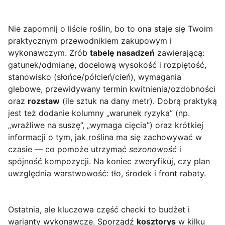
Nie zapomnij o liście roślin, bo to ona staje się Twoim
praktycznym przewodnikiem zakupowym i
wykonawczym. Zrób
tabelę nasadzeń
zawierającą:
gatunek/odmianę, docelową wysokość i rozpiętość,
stanowisko (słońce/półcień/cień), wymagania
glebowe, przewidywany termin kwitnienia/ozdobności
oraz
rozstaw
(ile sztuk na dany metr). Dobrą praktyką
jest też dodanie kolumny „warunek ryzyka” (np.
„wrażliwe na suszę”, „wymaga cięcia”) oraz krótkiej
informacji o tym, jak roślina ma się zachowywać w
czasie — co pomoże utrzymać
sezonowość
i
spójność kompozycji. Na koniec zweryfikuj, czy plan
uwzględnia warstwowość: tło, środek i front rabaty.
Ostatnia, ale kluczowa część checki to budżet i
warianty wykonawcze. Sporządź
kosztorys
w kilku