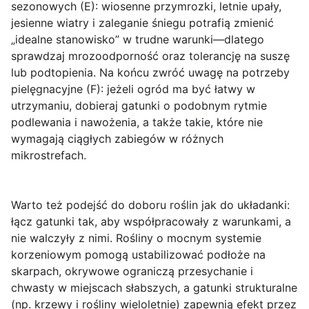
sezonowych (E): wiosenne przymrozki, letnie upały,
jesienne wiatry i zaleganie śniegu potrafią zmienić
„idealne stanowisko” w trudne warunki—dlatego
sprawdzaj mrozoodporność oraz tolerancję na suszę
lub podtopienia. Na końcu zwróć uwagę na potrzeby
pielęgnacyjne (F): jeżeli ogród ma być łatwy w
utrzymaniu, dobieraj gatunki o podobnym rytmie
podlewania i nawożenia, a także takie, które nie
wymagają ciągłych zabiegów w różnych
mikrostrefach.
Warto też podejść do doboru roślin jak do układanki:
łącz gatunki tak, aby współpracowały z warunkami, a
nie walczyły z nimi. Rośliny o mocnym systemie
korzeniowym pomogą ustabilizować podłoże na
skarpach, okrywowe ograniczą przesychanie i
chwasty w miejscach słabszych, a gatunki strukturalne
(np. krzewy i rośliny wieloletnie) zapewnią efekt przez