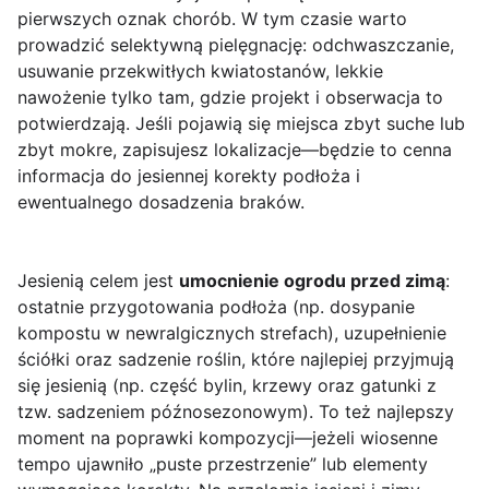
pierwszych oznak chorób. W tym czasie warto
prowadzić selektywną pielęgnację: odchwaszczanie,
usuwanie przekwitłych kwiatostanów, lekkie
nawożenie tylko tam, gdzie projekt i obserwacja to
potwierdzają. Jeśli pojawią się miejsca zbyt suche lub
zbyt mokre, zapisujesz lokalizacje—będzie to cenna
informacja do jesiennej korekty podłoża i
ewentualnego dosadzenia braków.
Jesienią celem jest
umocnienie ogrodu przed zimą
:
ostatnie przygotowania podłoża (np. dosypanie
kompostu w newralgicznych strefach), uzupełnienie
ściółki oraz sadzenie roślin, które najlepiej przyjmują
się jesienią (np. część bylin, krzewy oraz gatunki z
tzw. sadzeniem późnosezonowym). To też najlepszy
moment na poprawki kompozycji—jeżeli wiosenne
tempo ujawniło „puste przestrzenie” lub elementy