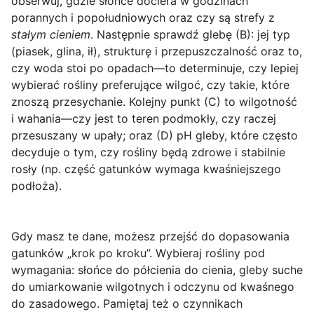
obserwuj, gdzie słońce dociera w godzinach
porannych i popołudniowych oraz czy są strefy z
stałym cieniem
. Następnie sprawdź glebę (B): jej typ
(piasek, glina, ił), strukturę i przepuszczalność oraz to,
czy woda stoi po opadach—to determinuje, czy lepiej
wybierać rośliny preferujące wilgoć, czy takie, które
znoszą przesychanie. Kolejny punkt (C) to wilgotność
i wahania—czy jest to teren podmokły, czy raczej
przesuszany w upały; oraz (D) pH gleby, które często
decyduje o tym, czy rośliny będą zdrowe i stabilnie
rosły (np. część gatunków wymaga kwaśniejszego
podłoża).
Gdy masz te dane, możesz przejść do dopasowania
gatunków „krok po kroku”. Wybieraj rośliny pod
wymagania:
słońce do półcienia do cienia
,
gleby suche
do umiarkowanie wilgotnych
i
odczynu od kwaśnego
do zasadowego
. Pamiętaj też o czynnikach