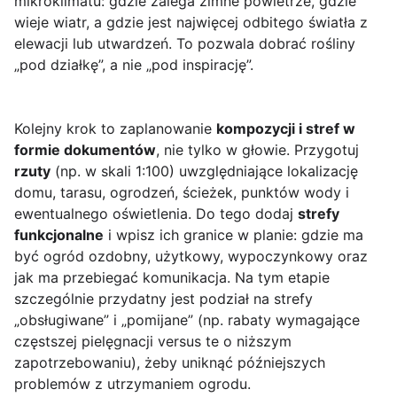
mikroklimatu: gdzie zalega zimne powietrze, gdzie
wieje wiatr, a gdzie jest najwięcej odbitego światła z
elewacji lub utwardzeń. To pozwala dobrać rośliny
„pod działkę”, a nie „pod inspirację”.
Kolejny krok to zaplanowanie
kompozycji i stref w
formie dokumentów
, nie tylko w głowie. Przygotuj
rzuty
(np. w skali 1:100) uwzględniające lokalizację
domu, tarasu, ogrodzeń, ścieżek, punktów wody i
ewentualnego oświetlenia. Do tego dodaj
strefy
funkcjonalne
i wpisz ich granice w planie: gdzie ma
być ogród ozdobny, użytkowy, wypoczynkowy oraz
jak ma przebiegać komunikacja. Na tym etapie
szczególnie przydatny jest podział na strefy
„obsługiwane” i „pomijane” (np. rabaty wymagające
częstszej pielęgnacji versus te o niższym
zapotrzebowaniu), żeby uniknąć późniejszych
problemów z utrzymaniem ogrodu.