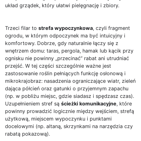
układ grządek, który ułatwi pielęgnację i zbiory.
Trzeci filar to
strefa wypoczynkowa
, czyli fragment
ogrodu, w którym odpoczynek ma być intuicyjny i
komfortowy. Dobrze, gdy naturalnie łączy się z
wnętrzem domu: taras, pergola, hamak lub kącik przy
ognisku nie powinny „przecinać” rabat ani utrudniać
przejść. W tej części szczególnie ważne jest
zastosowanie roślin pełniących funkcję osłonową i
mikrokrajobraz: nasadzenia ograniczające wiatr, zieleń
dająca półcień oraz gatunki o przyjemnym zapachu
(np. w pobliżu miejsc, gdzie siadasz i spędzasz czas).
Uzupełnieniem stref są
ścieżki komunikacyjne
, które
powinny prowadzić logicznie między wejściem, strefą
użytkową, miejscem wypoczynku i punktami
docelowymi (np. altaną, skrzynkami na narzędzia czy
rabatą pokazową).