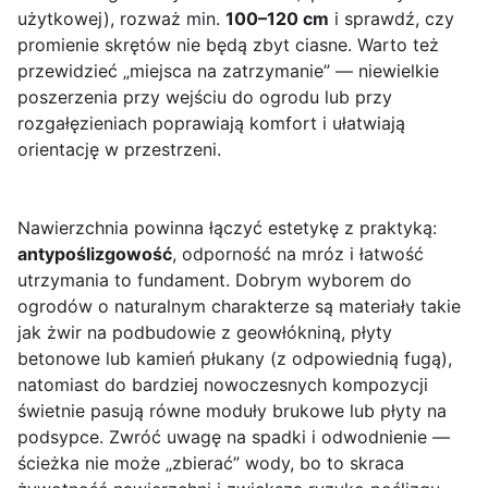
użytkowej), rozważ min.
100–120 cm
i sprawdź, czy
promienie skrętów nie będą zbyt ciasne. Warto też
przewidzieć „miejsca na zatrzymanie” — niewielkie
poszerzenia przy wejściu do ogrodu lub przy
rozgałęzieniach poprawiają komfort i ułatwiają
orientację w przestrzeni.
Nawierzchnia powinna łączyć estetykę z praktyką:
antypoślizgowość
, odporność na mróz i łatwość
utrzymania to fundament. Dobrym wyborem do
ogrodów o naturalnym charakterze są materiały takie
jak żwir na podbudowie z geowłókniną, płyty
betonowe lub kamień płukany (z odpowiednią fugą),
natomiast do bardziej nowoczesnych kompozycji
świetnie pasują równe moduły brukowe lub płyty na
podsypce. Zwróć uwagę na spadki i odwodnienie —
ścieżka nie może „zbierać” wody, bo to skraca