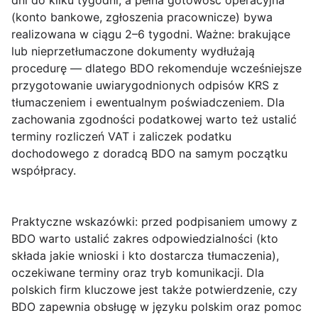
dni do kilku tygodni, a pełna gotowość operacyjna
(konto bankowe, zgłoszenia pracownicze) bywa
realizowana w ciągu 2–6 tygodni. Ważne: brakujące
lub nieprzetłumaczone dokumenty wydłużają
procedurę — dlatego BDO rekomenduje wcześniejsze
przygotowanie uwiarygodnionych odpisów KRS z
tłumaczeniem i ewentualnym poświadczeniem. Dla
zachowania zgodności podatkowej warto też ustalić
terminy rozliczeń VAT i zaliczek podatku
dochodowego z doradcą BDO na samym początku
współpracy.
Praktyczne wskazówki
: przed podpisaniem umowy z
BDO warto ustalić zakres odpowiedzialności (kto
składa jakie wnioski i kto dostarcza tłumaczenia),
oczekiwane terminy oraz tryb komunikacji. Dla
polskich firm kluczowe jest także potwierdzenie, czy
BDO zapewnia obsługę w języku polskim oraz pomoc