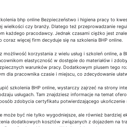
olenia bhp online Bezpieczeństwo i higiena pracy to kwes
 jej wielkości czy branży. Dlatego też przeprowadzanie reg
m każdego pracodawcy. Jednak czasami ciężko jest znale
o coraz więcej firm decyduje się na szkolenia BHP online.
 możliwość korzystania z wielu usług i szkoleń online, a B
acownikom elastyczność w dostępie do materiałów i zdobyc
zpiecznych warunków pracy. Dodatkowym plusem tego roz
m dla pracownika czasie i miejscu, co zdecydowanie ułatw
pić szkolenia BHP online, wystarczy zajrzeć na strony int
rodzaju usługach. Tam znajdziesz informacje na temat ofer
sposób zdobycia certyfikatu potwierdzającego ukończenie 
e może być nie tylko wygodniejsze, ale również bardziej 
zenia dodatkowych kosztów związanych z dojazdem na tra