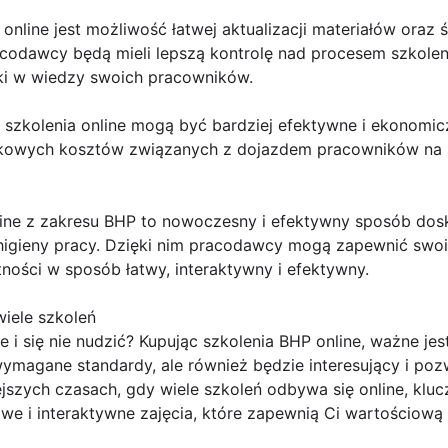
line jest możliwość łatwej aktualizacji materiałów oraz 
acodawcy będą mieli lepszą kontrolę nad procesem szkole
ki w wiedzy swoich pracowników.
szkolenia online mogą być bardziej efektywne i ekonomicz
owych kosztów związanych z dojazdem pracowników na s
line z zakresu BHP to nowoczesny i efektywny sposób do
 higieny pracy. Dzięki nim pracodawcy mogą zapewnić sw
ności w sposób łatwy, interaktywny i efektywny.
iele szkoleń
ne i się nie nudzić? Kupując szkolenia BHP online, ważne j
i wymagane standardy, ale również będzie interesujący i p
jszych czasach, gdy wiele szkoleń odbywa się online, kluc
kawe i interaktywne zajęcia, które zapewnią Ci wartościow