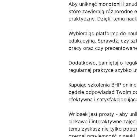
Aby uniknąć monotonii i znud
które zawierają różnorodne el
praktyczne. Dzięki temu nauka
Wybierając platformę do nau
edukacyjną. Sprawdź, czy sz
pracy oraz czy prezentowan
Dodatkowo, pamiętaj o regul
regularnej praktyce szybko u
Kupując szkolenia BHP online
będzie odpowiadać Twoim ocz
efektywna i satysfakcjonując
Wniosek jest prosty - aby un
ciekawe i interaktywne zajęc
temu zyskasz nie tylko potrz
czerpał przyjemność z nauki.