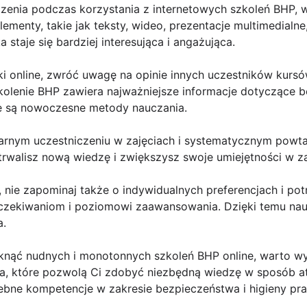
zenia podczas korzystania z internetowych szkoleń BHP, w
ementy, takie jak teksty, wideo, prezentacje multimedialne
 staje się bardziej interesująca i angażująca.
ki online, zwróć uwagę na opinie innych uczestników kurs
kolenie BHP zawiera najważniejsze informacje dotyczące b
e są nowoczesne metody nauczania.
arnym uczestniczeniu w zajęciach i systematycznym powtar
trwalisz nową wiedzę i zwiększysz swoje umiejętności w z
, nie zapominaj także o indywidualnych preferencjach i pot
ekiwaniom i poziomowi zaawansowania. Dzięki temu nauka
a.
iknąć nudnych i monotonnych szkoleń BHP online, warto wy
ia, które pozwolą Ci zdobyć niezbędną wiedzę w sposób at
ebne kompetencje w zakresie bezpieczeństwa i higieny pra