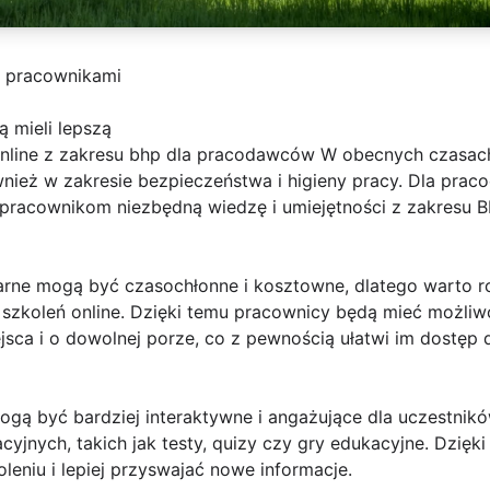
h pracownikami
 mieli lepszą
nline z zakresu bhp dla pracodawców W obecnych czasach s
wnież w zakresie bezpieczeństwa i higieny pracy. Dla prac
 pracownikom niezbędną wiedzę i umiejętności z zakresu
narne mogą być czasochłonne i kosztowne, dlatego warto 
 szkoleń online. Dzięki temu pracownicy będą mieć możli
sca i o dowolnej porze, co z pewnością ułatwi im dostęp 
mogą być bardziej interaktywne i angażujące dla uczestnik
yjnych, takich jak testy, quizy czy gry edukacyjne. Dzię
leniu i lepiej przyswajać nowe informacje.