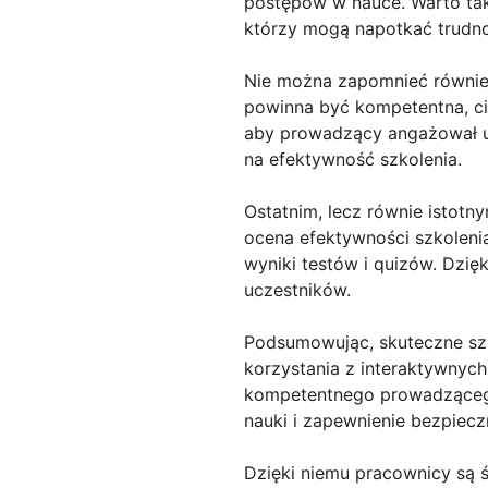
postępów w nauce. Warto tak
którzy mogą napotkać trudnoś
Nie można zapomnieć równie
powinna być kompetentna, ci
aby prowadzący angażował uc
na efektywność szkolenia.
Ostatnim, lecz równie istotn
ocena efektywności szkoleni
wyniki testów i quizów. Dzię
uczestników.
Podsumowując, skuteczne sz
korzystania z interaktywnyc
kompetentnego prowadzącego.
nauki i zapewnienie bezpiec
Dzięki niemu pracownicy są