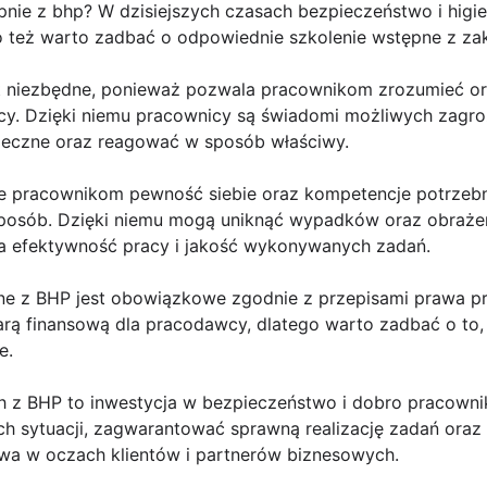
pnie z bhp? W dzisiejszych czasach bezpieczeństwo i higi
go też warto zadbać o odpowiednie szkolenie wstępne z z
t niezbędne, ponieważ pozwala pracownikom zrozumieć or
acy. Dzięki niemu pracownicy są świadomi możliwych zagr
pieczne oraz reagować w sposób właściwy.
je pracownikom pewność siebie oraz kompetencje potrze
sób. Dzięki niemu mogą uniknąć wypadków oraz obrażeń, 
 na efektywność pracy i jakość wykonywanych zadań.
ne z BHP jest obowiązkowe zgodnie z przepisami prawa p
rą finansową dla pracodawcy, dlatego warto zadbać o to
e.
 z BHP to inwestycja w bezpieczeństwo i dobro pracownik
 sytuacji, zagwarantować sprawną realizację zadań oraz p
wa w oczach klientów i partnerów biznesowych.