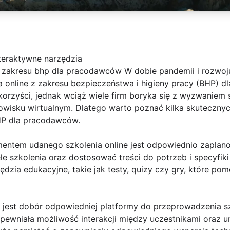
teraktywne narzędzia
e z zakresu bhp dla pracodawców W dobie pandemii i rozwoj
ia online z zakresu bezpieczeństwa i higieny pracy (BHP) 
 korzyści, jednak wciąż wiele firm boryka się z wyzwanie
dowisku wirtualnym. Dlatego warto poznać kilka skuteczn
BHP dla pracodawców.
mentem udanego szkolenia online jest odpowiednio zapla
ele szkolenia oraz dostosować treści do potrzeb i specyfik
ędzia edukacyjne, takie jak testy, quizy czy gry, które po
est dobór odpowiedniej platformy do przeprowadzenia szk
apewniała możliwość interakcji między uczestnikami oraz u