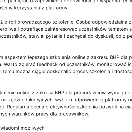
że pamiętać o zapewnieniu odpowiedniego wsparcia techn
ci w korzystaniu z platformy.
ż o roli prowadzącego szkolenie. Osoba odpowiedzialna 
erpliwa i potrafiąca zainteresować uczestników tematem s
zestników, stawiał pytania i zachęcał do dyskusji, co z 
ym aspektem lepszego szkolenia online z zakresu BHP dla 
a. Warto zbierać feedback od uczestników, monitorować i
ki temu można ciągle doskonalić proces szkolenia i dosto
kolenie online z zakresu BHP dla pracodawców wymaga o
h narzędzi edukacyjnych, wyboru odpowiedniej platformy 
 Regularna ocena efektywności szkolenia pozwoli na cią
znych warunków pracy dla pracowników.
 świadomi możliwych