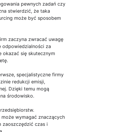
delegowania pewnych zadań czy
na stwierdzić, że taka
sourcing może być sposobem
j firm zaczyna zwracać uwagę
e odpowiedzialności za
że okazać się skutecznym
etę.
wsze, specjalistyczne firmy
nie redukcji emisji,
nej. Dzięki temu mogą
na środowisko.
rzedsiębiorstw.
ka może wymagać znaczących
 zaoszczędzić czas i
a.