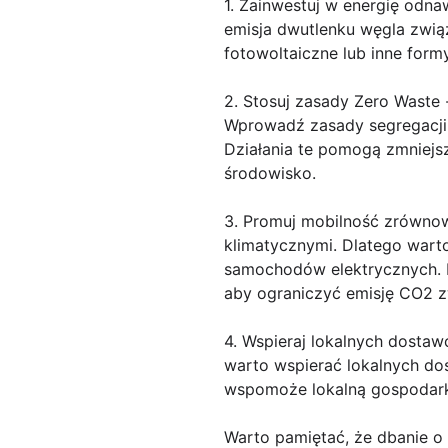
1. Zainwestuj w energię odn
emisja dwutlenku węgla związ
fotowoltaiczne lub inne form
2. Stosuj zasady Zero Waste
Wprowadź zasady segregacji 
Działania te pomogą zmniejs
środowisko.
3. Promuj mobilność zrównow
klimatycznymi. Dlatego wart
samochodów elektrycznych. 
aby ograniczyć emisję CO2 z
4. Wspieraj lokalnych dosta
warto wspierać lokalnych dos
wspomoże lokalną gospodar
Warto pamiętać, że dbanie o 