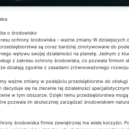
iska
ba o środowisko
akresu ochrony środowiska - ważne zmiany W dzisiejszych
 a przedsiębiorstwa są coraz bardziej zmotywowane do pod
wnego wpływu swojej działalności na planetę. Jednym z k
bsługi z zakresu ochrony środowiska, co pozwala firmom sk
, że działają zgodnie z zasadami zrównoważonego rozwoju
emy ważne zmiany w podejściu przedsiębiorstw do obsługi
m decyduje się na zlecenie tej działalności specjalistyczn
zenie w tym obszarze. Dzięki temu przedsiębiorstwa mogą
óre pozwala im skuteczniej zarządzać środowiskiem natura
hrony środowiska firmie zewnętrznej ma wiele korzyści. Po 