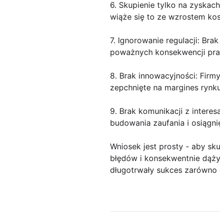
6. Skupienie tylko na zyskac
wiąże się to ze wzrostem ko
7. Ignorowanie regulacji: B
poważnych konsekwencji pra
8. Brak innowacyjności: Firm
zepchnięte na margines rynku
9. Brak komunikacji z interes
budowania zaufania i osiągni
Wniosek jest prosty - aby sk
błędów i konsekwentnie dąży
długotrwały sukces zarówno dl