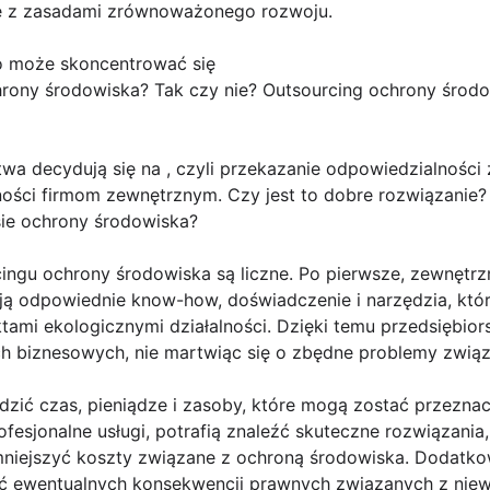
ie z zasadami zrównoważonego rozwoju.
o może skoncentrować się
hrony środowiska? Tak czy nie? Outsourcing ochrony środo
twa decydują się na , czyli przekazanie odpowiedzialności
lności firmom zewnętrznym. Czy jest to dobre rozwiązani
sie ochrony środowiska?
cingu ochrony środowiska są liczne. Po pierwsze, zewnętrzn
ją odpowiednie know-how, doświadczenie i narzędzia, któ
tami ekologicznymi działalności. Dzięki temu przedsiębi
ch biznesowych, nie martwiąc się o zbędne problemy zwią
zić czas, pieniądze i zasoby, które mogą zostać przeznac
ofesjonalne usługi, potrafią znaleźć skuteczne rozwiązania
niejszyć koszty związane z ochroną środowiska. Dodatkow
ąć ewentualnych konsekwencji prawnych związanych z ni