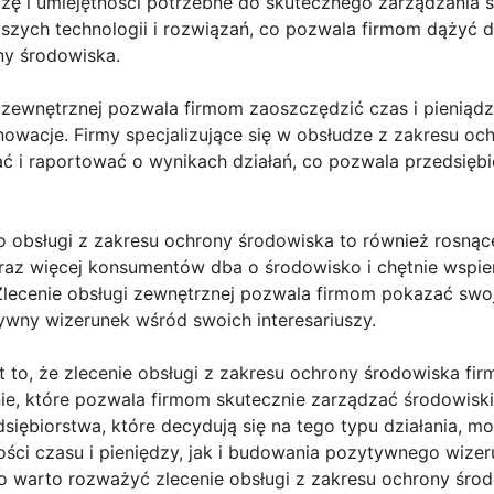
zę i umiejętności potrzebne do skutecznego zarządzania 
szych technologii i rozwiązań, co pozwala firmom dążyć d
y środowiska.
 zewnętrznej pozwala firmom zaoszczędzić czas i pieniąd
owacje. Firmy specjalizujące się w obsłudze z zakresu oc
ć i raportować o wynikach działań, co pozwala przedsiębi
 obsługi z zakresu ochrony środowiska to również rosną
raz więcej konsumentów dba o środowisko i chętnie wspier
Zlecenie obsługi zewnętrznej pozwala firmom pokazać sw
wny wizerunek wśród swoich interesariuszy.
to, że zlecenie obsługi z zakresu ochrony środowiska fir
ie, które pozwala firmom skutecznie zarządzać środowiski
iębiorstwa, które decydują się na tego typu działania, mog
ści czasu i pieniędzy, jak i budowania pozytywnego wizer
go warto rozważyć zlecenie obsługi z zakresu ochrony środ