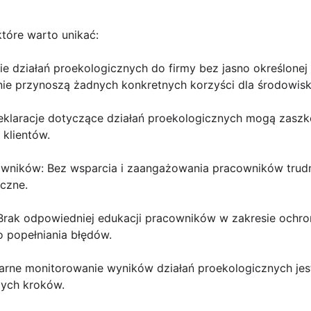
tóre warto unikać:
nie działań proekologicznych do firmy bez jasno określone
nie przynoszą żadnych konkretnych korzyści dla środowiska
klaracje dotyczące działań proekologicznych mogą zaszkod
 klientów.
owników: Bez wsparcia i zaangażowania pracowników trud
czne.
 Brak odpowiedniej edukacji pracowników w zakresie ochr
 popełniania błędów.
larne monitorowanie wyników działań proekologicznych jes
szych kroków.