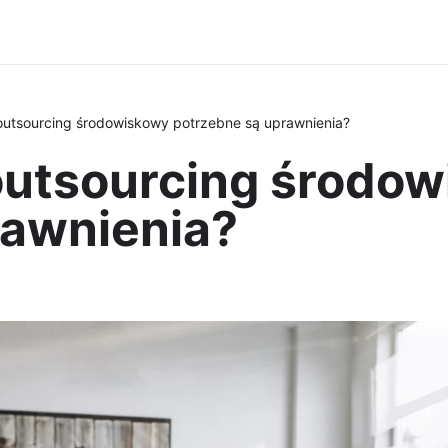
outsourcing środowiskowy potrzebne są uprawnienia?
 outsourcing środo
rawnienia?