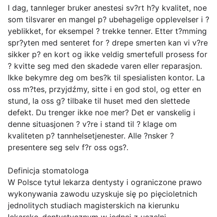
I dag, tannleger bruker anestesi sv?rt h?y kvalitet, noe
som tilsvarer en mangel p? ubehagelige opplevelser i ?
yeblikket, for eksempel ? trekke tenner. Etter t?mming
spr?yten med senteret for ? drepe smerten kan vi v?re
sikker p? en kort og ikke veldig smertefull prosess for
? kvitte seg med den skadede varen eller reparasjon.
Ikke bekymre deg om bes?k til spesialisten kontor. La
oss m?tes, przyjdźmy, sitte i en god stol, og etter en
stund, la oss g? tilbake til huset med den slettede
defekt. Du trenger ikke noe mer? Det er vanskelig i
denne situasjonen ? v?re i stand til ? klage om
kvaliteten p? tannhelsetjenester. Alle ?nsker ?
presentere seg selv f?r oss ogs?.
Definicja stomatologa
W Polsce tytuł lekarza dentysty i ograniczone prawo
wykonywania zawodu uzyskuje się po pięcioletnich
jednolitych studiach magisterskich na kierunku