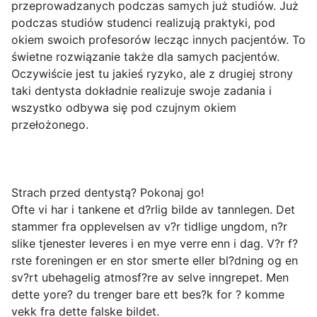
przeprowadzanych podczas samych już studiów. Już
podczas studiów studenci realizują praktyki, pod
okiem swoich profesorów lecząc innych pacjentów. To
świetne rozwiązanie także dla samych pacjentów.
Oczywiście jest tu jakieś ryzyko, ale z drugiej strony
taki dentysta dokładnie realizuje swoje zadania i
wszystko odbywa się pod czujnym okiem
przełożonego.
Strach przed dentystą? Pokonaj go!
Ofte vi har i tankene et d?rlig bilde av tannlegen. Det
stammer fra opplevelsen av v?r tidlige ungdom, n?r
slike tjenester leveres i en mye verre enn i dag. V?r f?
rste foreningen er en stor smerte eller bl?dning og en
sv?rt ubehagelig atmosf?re av selve inngrepet. Men
dette yore? du trenger bare ett bes?k for ? komme
vekk fra dette falske bildet.