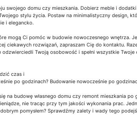
oju swojego domu czy mieszkania. Dobierz meble i dodatki
Twojego stylu życia. Postaw na minimalistyczny design, kt
e i elegancko.
tóre mogą Ci pomóc w budowie nowoczesnego wnętrza. Jeśli
cej ciekawych rozwiązań, zapraszam Cię do kontaktu. Ra
e odzwierciedli Twoją osobowość i spełni wszystkie Twoje 
zić czas i
nie po godzinach? Budowanie nowocześnie po godzinach:
się na budowę własnego domu czy remont mieszkania po g
ieniądze, nie tracąc przy tym jakości wykonania prac. J
e dobrym pomysłem? Sprawdźmy zalety i wady tego podejś