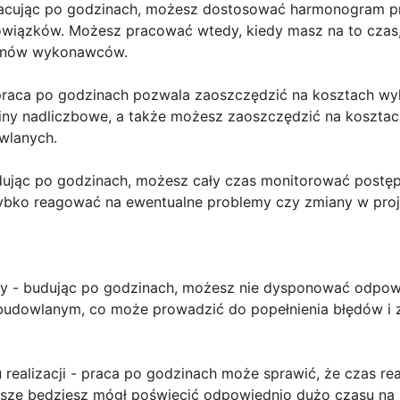
pracując po godzinach, możesz dostosować harmonogram 
owiązków. Możesz pracować wtedy, kiedy masz na to czas,
minów wykonawców.
praca po godzinach pozwala zaoszczędzić na kosztach wyk
ny nadliczbowe, a także możesz zaoszczędzić na koszta
wlanych.
dując po godzinach, możesz cały czas monitorować postęp 
ybko reagować na ewentualne problemy czy zmiany w proj
edzy - budując po godzinach, możesz nie dysponować odpo
budowlanym, co może prowadzić do popełnienia błędów i 
realizacji - praca po godzinach może sprawić, że czas real
awsze będziesz mógł poświęcić odpowiednio dużo czasu n