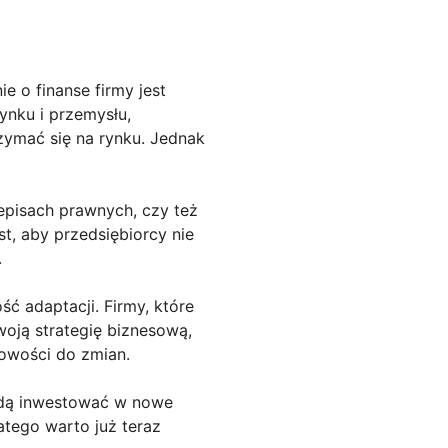
e o finanse firmy jest
nku i przemysłu,
zymać się na rynku. Jednak
zepisach prawnych, czy też
t, aby przedsiębiorcy nie
.
ć adaptacji. Firmy, które
oją strategię biznesową,
towości do zmian.
ędą inwestować w nowe
atego warto już teraz