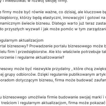
 i inwestować w rozwój swojej firmy.
 firmy może być równie ważne, co dzisiaj, ale kluczowe b
siębiorcy, którzy będą elastyczni, innowacyjni i gotowi n
namicznym świecie biznesu. Dlatego warto już teraz zasta
do przyszłych wyzwań i jak może pomóc w tym zarządzanie
regularnym aktualizacjom
ortal biznesowy? Prowadzenie portalu biznesowego może
ielu firm i przedsiębiorstw. Ale kto właściwie potrzebuje t
rzenie i regularne aktualizowanie?
znesowy może być niezwykle przydatny , które chcą zwię
szej grupy odbiorców. Dzięki regularnie publikowanym arty
 poradom dotyczącym biznesu, firma może budować zaufani
 biznesowego umożliwia firmie budowanie swojej marki i w
m treściom i regularnym aktualizacjom, firma może pokaza