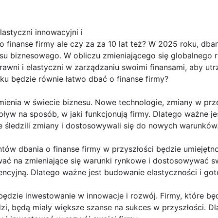
lastyczni innowacyjni i
inanse firmy ale czy za za 10 lat też? W 2025 roku, dbani
 biznesowego. W obliczu zmieniającego się globalnego ry
awni i elastyczni w zarządzaniu swoimi finansami, aby utr
ku będzie równie łatwo dbać o finanse firmy?
 zmienia w świecie biznesu. Nowe technologie, zmiany w pr
yw na sposób, w jaki funkcjonują firmy. Dlatego ważne jes
e śledzili zmiany i dostosowywali się do nowych warunków
w dbania o finanse firmy w przyszłości będzie umiejętnoś
wać na zmieniające się warunki rynkowe i dostosowywać sw
ncyjną. Dlatego ważne jest budowanie elastyczności i go
dzie inwestowanie w innowacje i rozwój. Firmy, które b
dzi, będą miały większe szanse na sukces w przyszłości. Dl