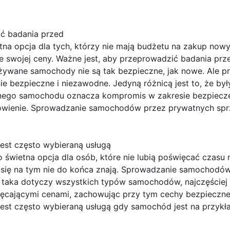
ć badania przed
a opcja dla tych, którzy nie mają budżetu na zakup nowy
 swojej ceny. Ważne jest, aby przeprowadzić badania pr
żywane samochody nie są tak bezpieczne, jak nowe. Ale pr
bezpieczne i niezawodne. Jedyną różnicą jest to, że były
nego samochodu oznacza kompromis w zakresie bezpieczeń
ówienie. Sprowadzanie samochodów przez prywatnych sp
st często wybieraną usługą
świetna opcja dla osób, które nie lubią poświęcać czasu
u się na tym nie do końca znają. Sprowadzanie samochodó
a taka dotyczy wszystkich typów samochodów, najczęście
chęcającymi cenami, zachowując przy tym cechy bezpiecz
t często wybieraną usługą gdy samochód jest na przykła