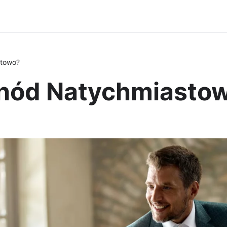
stowo?
chód Natychmiasto